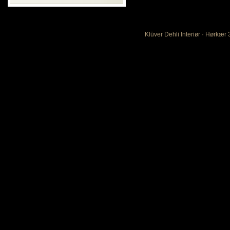
Klüver Dehli Interiør · Hørkær