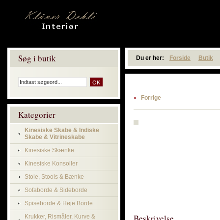
Søg i butik
Du er her:
Forside
Butik
Forrige
Kategorier
Kinesiske Skabe & Indiske
Skabe & Vitrineskabe
Kinesiske Skænke
Kinesiske Konsoller
Stole, Stools & Bænke
Sofaborde & Sideborde
Spiseborde & Høje Borde
Beskrivelse
Krukker, Rismåler, Kurve &