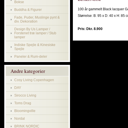
Bokse
100 år gammelt Black lacquer 
Buddha & Figurer
Størrelse: B: 95 x D: 40 x H: 85 
Fade, Puder, Muslinge pynt &
div. Dekoration
Pris: Dkr. 8.900
Design By Us Lamper /
Forstenet træ lamper / Stub
lamper
Indiske Spejle & Kinesiske
Spejle
Paneler & Rum-deler
Andre kategorier
Cosy Living Copenhagen
DAY
Sirocco Living
Toms Drag
Bloomingville
Nordal
BRINK NORDIC