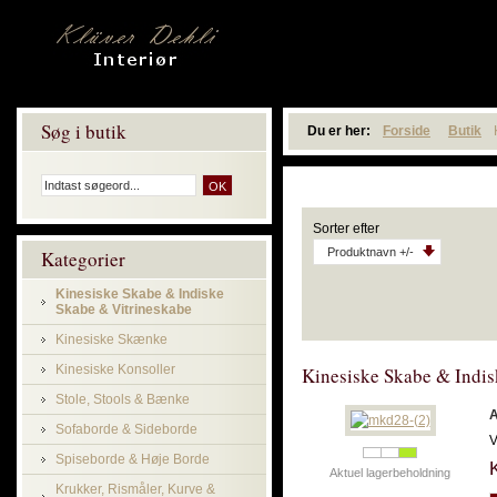
Søg i butik
Du er her:
Forside
Butik
Sorter efter
Produktnavn +/-
Kategorier
Kinesiske Skabe & Indiske
Skabe & Vitrineskabe
Kinesiske Skænke
Kinesiske Konsoller
Kinesiske Skabe & Indis
Stole, Stools & Bænke
A
Sofaborde & Sideborde
V
Spiseborde & Høje Borde
Aktuel lagerbeholdning
Krukker, Rismåler, Kurve &