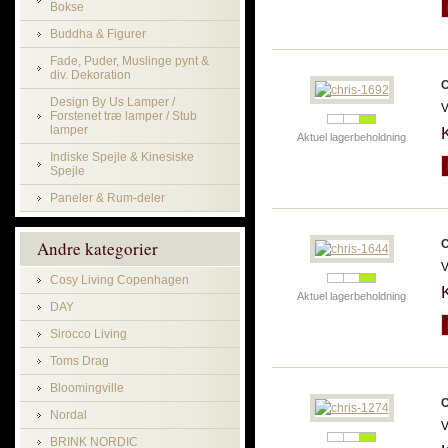
Bokse
Buddha & Figurer
Fade, Puder, Muslinge pynt &
div. Dekoration
C
Design By Us Lamper /
V
Forstenet træ lamper / Stub
lamper
Aktuel lagerbeholdning
Indiske Spejle & Kinesiske
Spejle
Paneler & Rum-deler
Andre kategorier
C
V
Cosy Living Copenhagen
Aktuel lagerbeholdning
DAY
Sirocco Living
Toms Drag
Bloomingville
C
Nordal
V
BRINK NORDIC