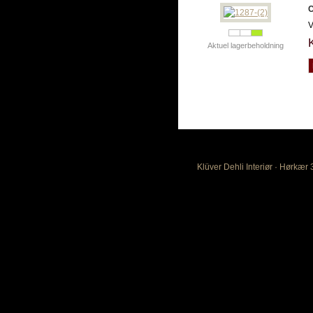
C
V
Aktuel lagerbeholdning
Klüver Dehli Interiør · Hørkær